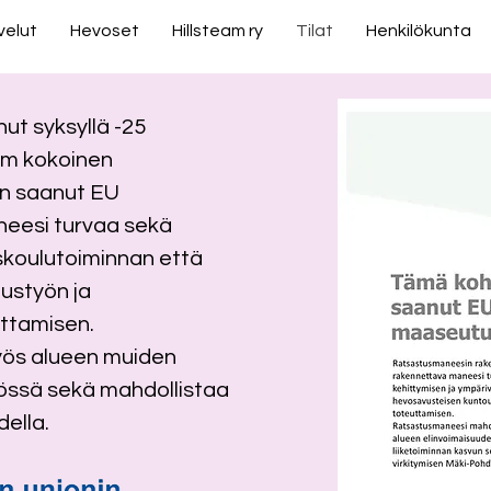
velut
Hevoset
Hillsteam ry
Tilat
Henkilökunta
nut syksyllä -25
0m kokoinen
on saanut EU
eesi turvaa sekä
skoulutoiminnan että
ustyön ja
uttamisen.
ös alueen muiden
össä sekä mahdollistaa
della.