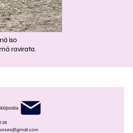
mä iso
mä ravirata.
hköpostia
136
lshorses@gmail.com