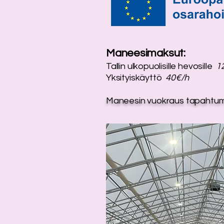
Maneesimaksut:
Tallin ulkopuolisille hevosille
1
Yksityiskäyttö
40€/h
Maneesin vuokraus tapahtumii