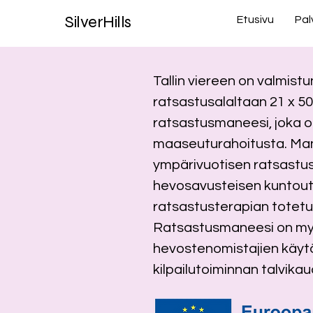
SilverHills
Etusivu
Pal
Tallin viereen on valmistu
ratsastusalaltaan 21 x 5
ratsastusmaneesi, joka 
maaseuturahoitusta. Man
ympärivuotisen ratsastu
hevosavusteisen kuntout
ratsastusterapian totet
Ratsastusmaneesi on my
hevostenomistajien käyt
kilpailutoiminnan talvikau