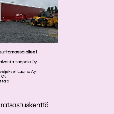
euttamassa olleet
valvonta Haapala Oy
veljekset Luoma Ay
a Oy
ttala
 ratsastuskenttä