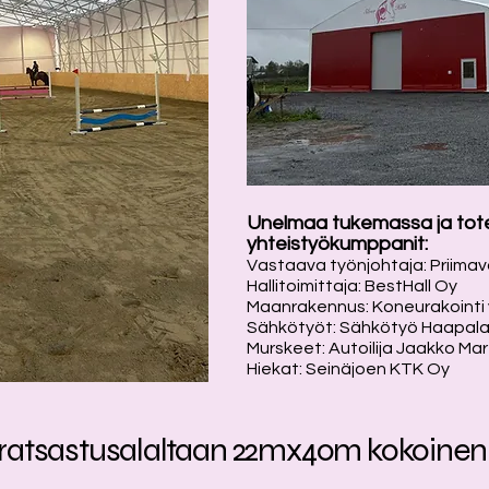
Unelmaa tukemassa ja tot
yhteistyökumppanit:
Vastaava työnjohtaja: Priima
Hallitoimittaja: BestHall Oy
Maanrakennus: Koneurakointi 
Sähkötyöt: Sähkötyö Haapal
Murskeet: Autoilija Jaakko Mar
Hiekat: Seinäjoen KTK Oy
n ratsastusalaltaan 22mx40m kokoinen