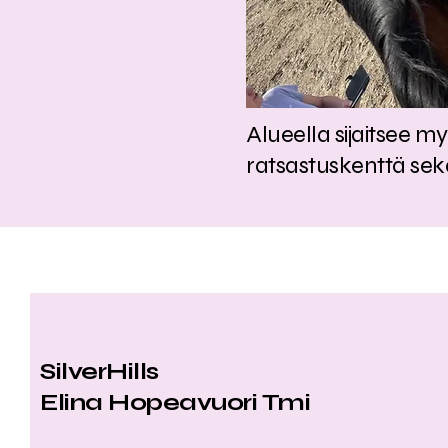
Alueella sijaitsee m
ratsastuskenttä sek
SilverHills
Elina Hopeavuori Tmi