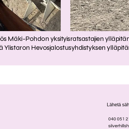
yös Mäki-Pohdon yksityisratsastajien ylläpitä
ä Ylistaron Hevosjalostusyhdistyksen ylläpitä
Lähetä sä
040 051 2
silverhil