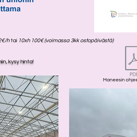
2€/h
tai
10xh 100€ (voimassa 3kk ostopäivästä)
n, kysy hinta!
Maneesin ohjee