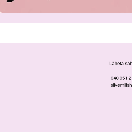
Lähetä sä
040 051 2
silverhil