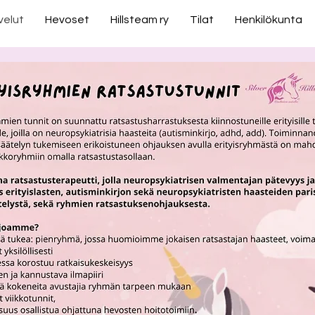
velut
Hevoset
Hillsteam ry
Tilat
Henkilökunta