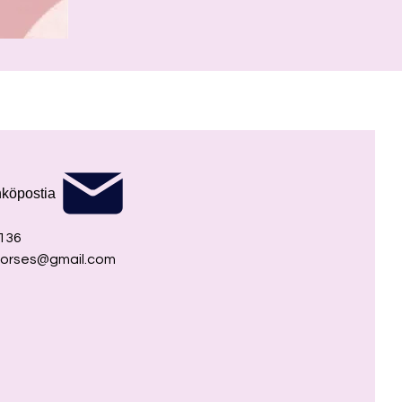
hköpostia
136
lshorses@gmail.com